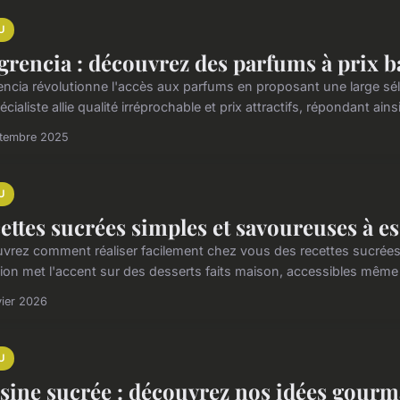
U
grencia : découvrez des parfums à prix b
encia révolutionne l'accès aux parfums en proposant une large séle
cialiste allie qualité irréprochable et prix attractifs, répondant ainsi 
ptembre 2025
U
ettes sucrées simples et savoureuses à e
vrez comment réaliser facilement chez vous des recettes sucrées s
tion met l'accent sur des desserts faits maison, accessibles même
vier 2026
U
sine sucrée : découvrez nos idées gourma