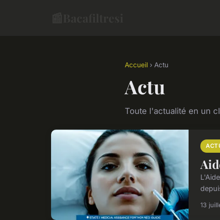
📰
Bacafiltresi
Accueil
› Actu
Actu
Toute l'actualité en un cl
ACT
Aid
L'Aid
depuis
13 juil