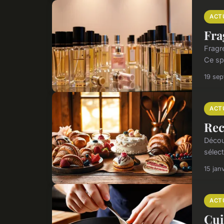
ACT
Fra
Fragr
Ce spé
19 se
ACT
Rec
Décou
sélec
15 jan
ACT
Cui