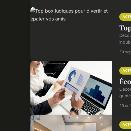
ACT
Top
Décou
inoubl
30 se
ACT
Éco
L'éco
quoti
29 ao
ACT