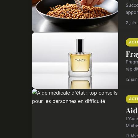
Succo
appor
2 juin
ACT
Fra
Fragr
rapidi
12 jui
ACT
Aid
L'Aide
Maîtri
17 fév