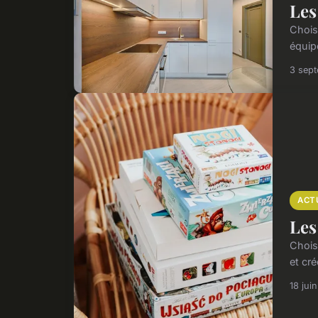
Les
Chois
équip
3 sep
ACT
Les
Choisi
et cré
18 jui