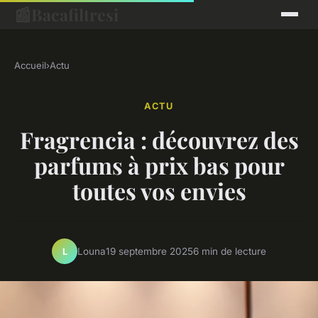
📰
Bacafiltresi
Accueil
›
Actu
ACTU
Fragrencia : découvrez des
parfums à prix bas pour
toutes vos envies
Louna
19 septembre 2025
6 min de lecture
L