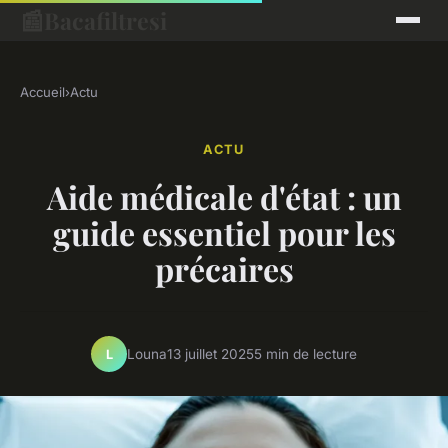
📰
Bacafiltresi
Accueil
›
Actu
ACTU
Aide médicale d'état : un
guide essentiel pour les
précaires
Louna
13 juillet 2025
5 min de lecture
L