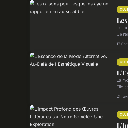
CUL
Les
Le mo
Ce rej
17 fév
CUL
L'E
La mo
Elle 
21 fév
CUL
L'I