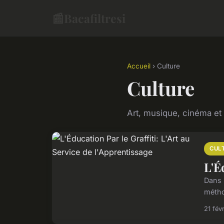
📰
Bacafiltresi
Accueil
› Culture
Culture
Art, musique, cinéma et l
CUL
L'É
Dans l
métho
21 fév