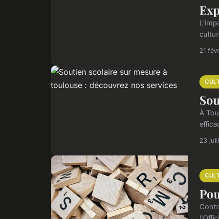
Exp
L'impa
cultu
21 fév
CUL
Sou
À Tou
effica
23 jui
CUL
Pou
Contr
l'Offi