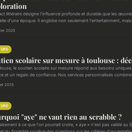
loration
ct littéraire désigne l'influence profonde et durable que les œuvres l
relle d'une époque. Il englobe non seulement l'entertainment, mais 
rier 2025
TURE
tien scolaire sur mesure à toulouse : dé
louse, le soutien scolaire sur mesure répond aux besoins uniques
ce et un regain de confiance. Nos services personnalisés combinent f
llet 2025
TURE
rquoi "aye" ne vaut rien au scrabble ?
airement à ce que l'on pourrait croire, « aye » n'est pas validé 
ciel du Scrabble soulève des questions sur les critères d'acceptati