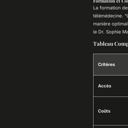
Formation et Co
La formation des
télémédecine. “L
manière optimal
le Dr. Sophie M
Tableau Compa
Critères
Accès
Coûts