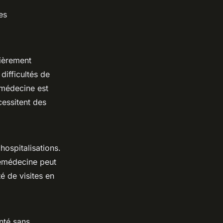
es
lièrement
difficultés de
émédecine est
cessitent des
hospitalisations.
lémédecine peut
é de visites en
nté sans