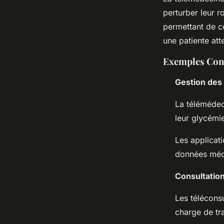
perturber leur r
permettant de c
une patiente att
Exemples Conc
Gestion des
La télémédeci
leur glycémie
Les applicati
données médi
Consultatio
Les téléconsu
charge de tr