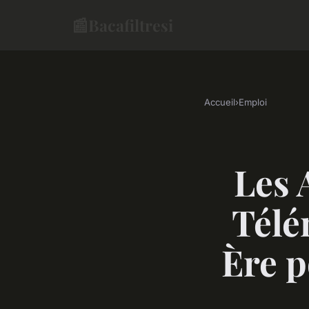
📰
Bacafiltresi
Accueil
›
Emploi
Les 
Télé
Ère p