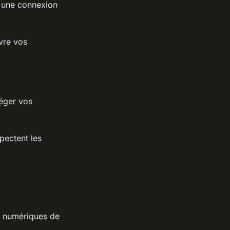
c une connexion
ivre vos
téger vos
pectent les
ls numériques de