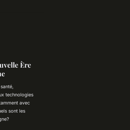
uvelle Ère
ne
 santé,
ux technologies
notamment avec
els sont les
igne?