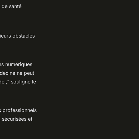
 de santé
ieurs obstacles
ies numériques
édecine ne peut
der,” souligne le
s professionnels
t sécurisées et