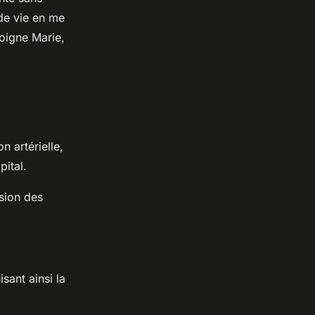
 de vie en me
oigne Marie,
n artérielle,
pital.
ssion des
sant ainsi la