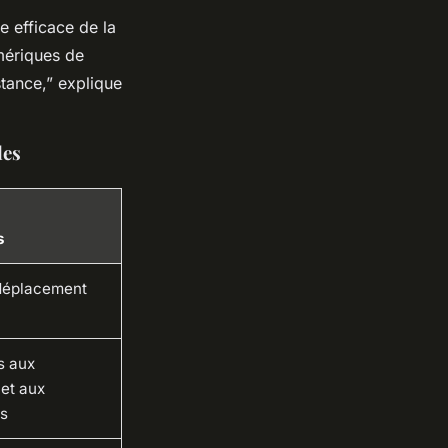
e efficace de la
umériques de
tance,” explique
les
s
déplacement
s aux
et aux
ns